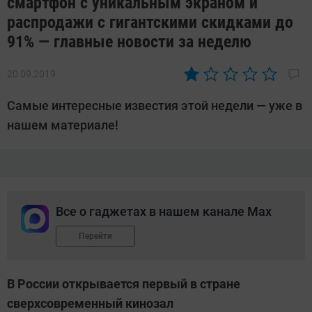
смартфон с уникальным экраном и
распродажи с гигантскими скидками до
91% — главные новости за неделю
20.09.2019
Автор:
Павел
Самые интересные известия этой недели — уже в
Кошик
нашем материале!
Все о гаджетах в нашем канале Max
Перейти
В России открывается первый в стране
сверхсовременный кинозал