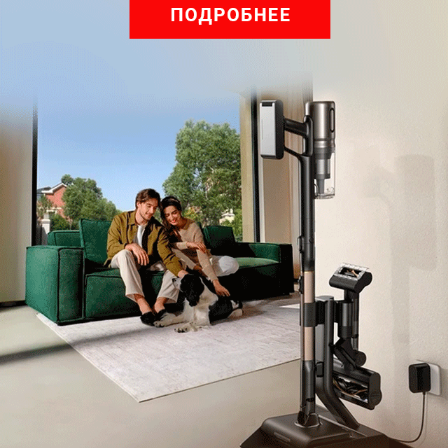
Читайте нас в соц. сетях
Telegram
Одноклассники
ВКонтакте
Дзен
Max
YouTube
Комментарии
Написать
Мы знаем, вам есть что сказать!
Войдите
Зарегистрируйтесь
или
, чтобы