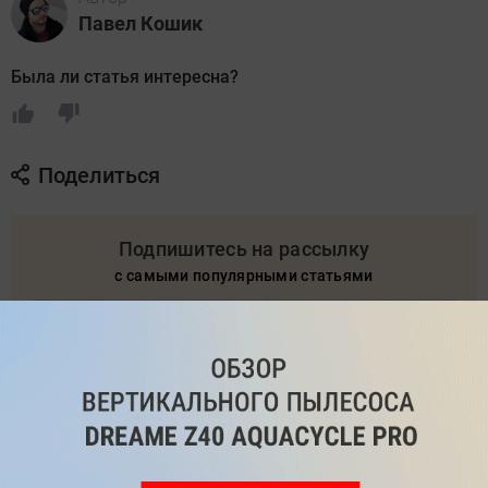
Павел Кошик
Была ли статья интересна?
Поделиться
Подпишитесь на рассылку
с самыми популярными статьями
Подписаться
Нажимая кнопку подписаться, вы соглашаетесь
с
Правилами рассылок
и
Политикой конфиденциальности