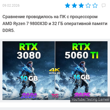
09.02.2026
Автор:
Сергей
Сравнение проводилось на ПК с процессором
Калашников
AMD Ryzen 7 9800X3D и 32 ГБ оперативной памяти
DDR5.
YouTube/Testing Games