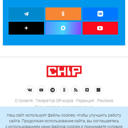
О проекте
Генератор QR-кодов
Редакция
Реклама
Пользовательское соглашение
Политика конфиденциальности
Наш сайт использует файлы cookies, чтобы улучшить работу
сайта. Продолжая использование сайта, вы соглашаетесь
Подписаться на рассылку
c использованием нами
файлов cookies
и принимаете условия