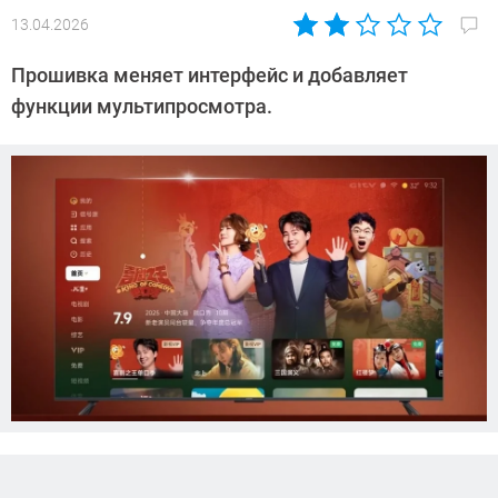
13.04.2026
Автор:
Азиза
Прошивка меняет интерфейс и добавляет
Довлатова
функции мультипросмотра.