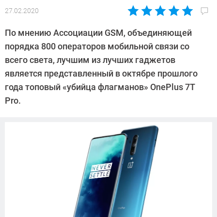
27.02.2020
Автор:
Павел
По мнению Ассоциации GSM, объединяющей
Кошик
порядка 800 операторов мобильной связи со
всего света, лучшим из лучших гаджетов
является представленный в октябре прошлого
года топовый «убийца флагманов» OnePlus 7T
Pro.