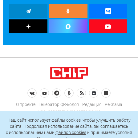
О проекте
Генератор QR-кодов
Редакция
Реклама
Пользовательское соглашение
Политика конфиденциальности
Наш сайт использует файлы cookies, чтобы улучшить работу
сайта. Продолжая использование сайта, вы соглашаетесь
Подписаться на рассылку
c использованием нами
файлов cookies
и принимаете условия