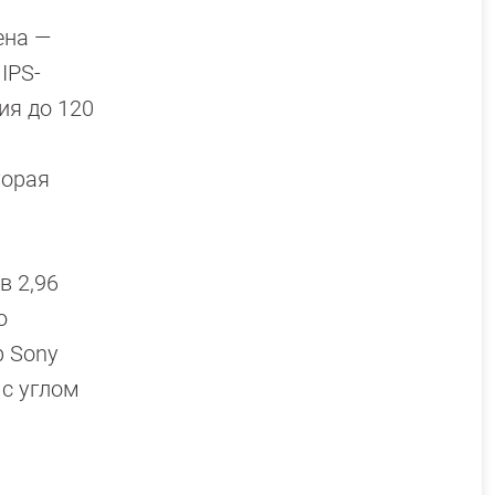
ена —
IPS-
ия до 120
торая
в 2,96
ю
р Sony
 с углом