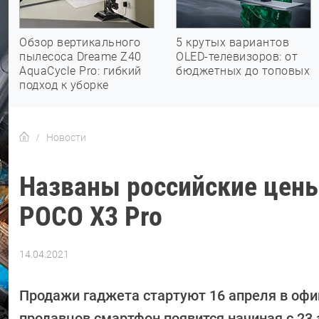
Обзор вертикального
5 крутых вариантов
пылесоса Dreame Z40
OLED-телевизоров: от
AquaCycle Pro: гибкий
бюджетных до топовых
подход к уборке
Новости
Названы российские цены
POCO X3 Pro
14.04.2021
Автор:
Павел
Кошик
Продажи гаджета стартуют 16 апреля в офиц
продавцов смартфон появится начиная с 23 