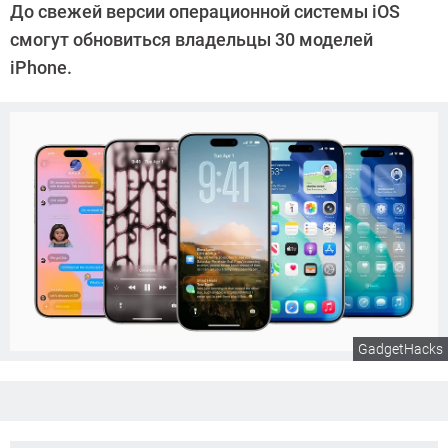
До свежей версии операционной системы iOS
Калашников
смогут обновиться владельцы 30 моделей
iPhone.
GadgetHacks