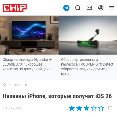
Обзор телевизора Hyundai H-
Обзор вертикального
LED50BU7011: хорошее
пылесоса TROUVER G70 Detect:
качество по доступной цене
убирается так, как другие не
могут
Новости
Названы iPhone, которые получат iOS 26
10.06.2025
Автор:
Сергей