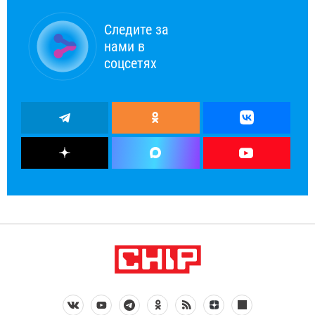
Следите за
нами в
соцсетях