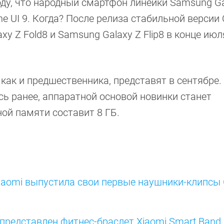
ду, что народный смартфон линейки Samsung Ga
ne UI 9. Когда? После релиза стабильной версии 
y Z Fold8 и Samsung Galaxy Z Flip8 в конце июл
 как и предшественника, представят в сентябре.
сь ранее, аппаратной основой новинки станет
ной памяти составит 8 ГБ.
iaomi выпустила свои первые наушники-клипсы 
 представлен фитнес-браслет Xiaomi Smart Band