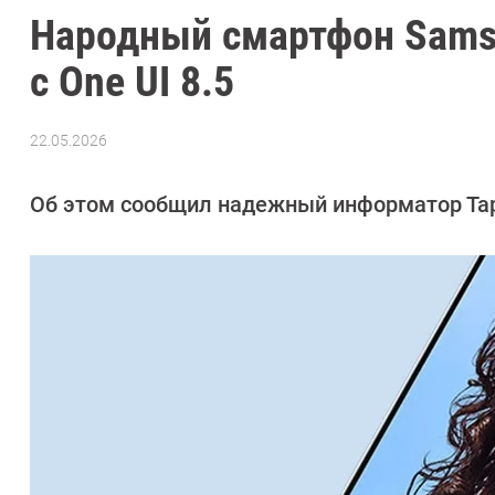
Народный смартфон Samsu
с One UI 8.5
22.05.2026
Автор:
Сергей
Калашников
Об этом сообщил надежный информатор Тар