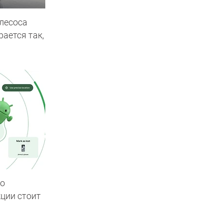
лесоса
рается так,
то
кции стоит