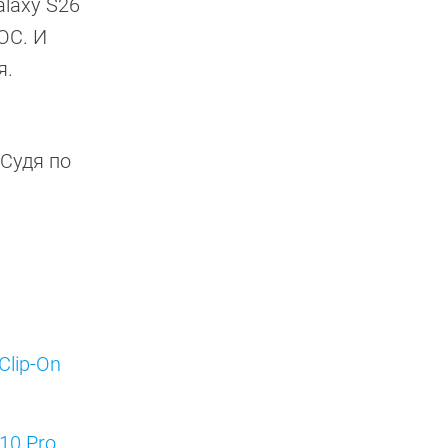
laxy S26
ОС. И
я.
 Судя по
Clip-On
 10 Pro