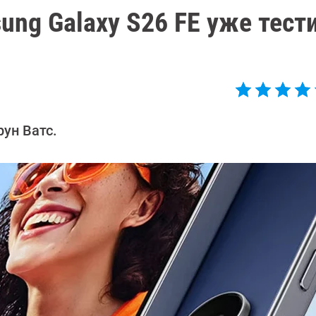
ng Galaxy S26 FE уже тест
ун Ватс.