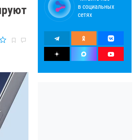
в социальных
ируют
сетях