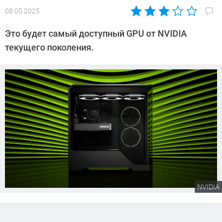
08.05.2025
Автор:
Сергей
Это будет самый доступный GPU от NVIDIA
Калашников
текущего поколения.
NVIDIA