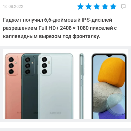
16.08.2022
Автор:
Павел
Гаджет получил 6,6-дюймовый IPS-дисплей
Кошик
разрешением Full HD+ 2408 × 1080 пикселей с
каплевидным вырезом под фронталку.