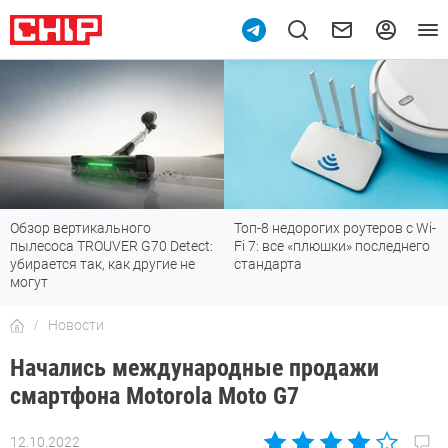
Обзор вертикального
Топ-8 недорогих роутеров с Wi-
пылесоса TROUVER G70 Detect:
Fi 7: все «плюшки» последнего
убирается так, как другие не
стандарта
могут
Новости
Начались международные продажи
смартфона Motorola Moto G7
12.10.2022