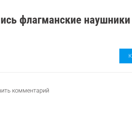
ились флагманские наушники
К
авить комментарий