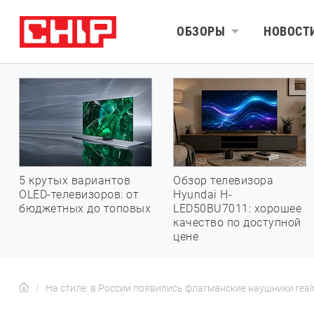
ОБЗОРЫ
НОВОСТ
5 крутых вариантов
Обзор телевизора
OLED-телевизоров: от
Hyundai H-
бюджетных до топовых
LED50BU7011: хорошее
качество по доступной
цене
На стиле: в России появились флагманские наушники realm