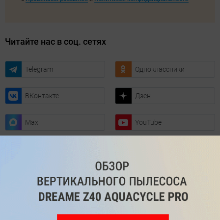
Читайте нас в соц. сетях
Telegram
Одноклассники
ВКонтакте
Дзен
Max
YouTube
Комментарии
Написать
Мы знаем, вам есть что сказать!