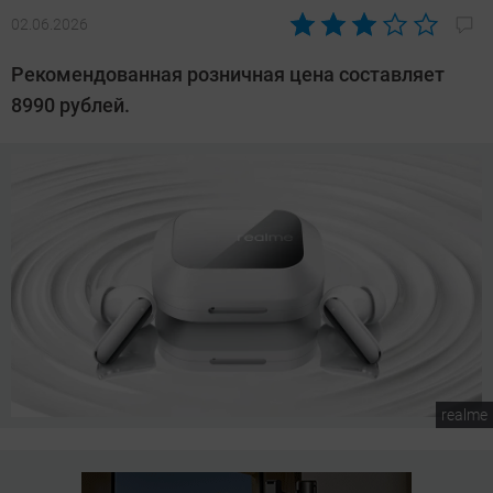
02.06.2026
Автор:
Сергей
Рекомендованная розничная цена составляет
Калашников
8990 рублей.
realme