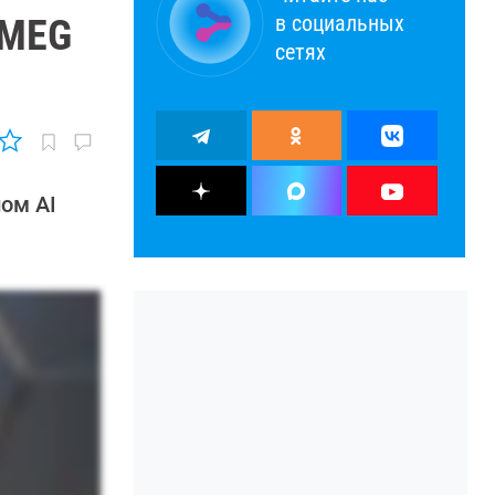
в социальных
 MEG
сетях
ом AI