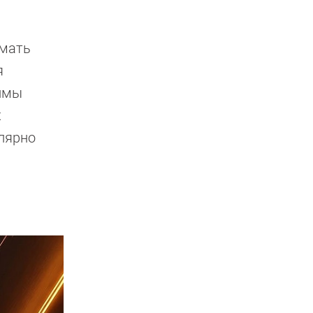
имать
я
жимы
х
лярно