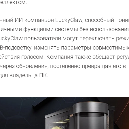
теллектом.
нный ИИ-компаньон LuckyClaw, способный пон
личными функциями системы без использовани
uckyClaw пользователи могут переключать ре
GB-подсветку, изменять параметры совместимы
ействия голосом. Компания также обещает регу
ерез обновления, постепенно превращая его в
для владельца ПК.