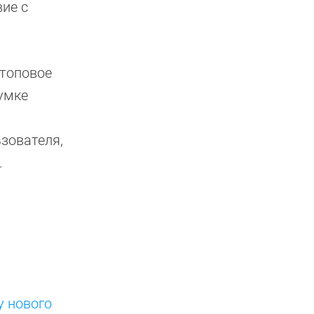
ие с
 топовое
думке
зователя,
.
у нового