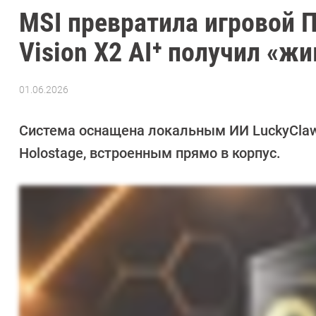
MSI превратила игровой 
Vision X2 AI⁺ получил «ж
01.06.2026
Автор:
Азиза
Довлатова
Система оснащена локальным ИИ LuckyClaw
Holostage, встроенным прямо в корпус.