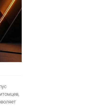
пус
итомцев,
зволяет