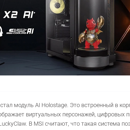
тал модуль AI Holostage. Это встроенный в кор
тображает виртуальных персонажей, цифровых п
uckyClaw. В MSI считают, что такая система по