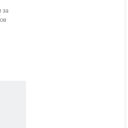
 за
ров