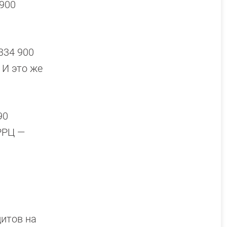
 900
334 900
.
И это же
90
(РРЦ —
итов на