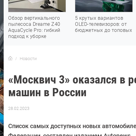
Обзор вертикального
5 крутых вариантов
пылесоса Dreame Z40
OLED-телевизоров: от
AquaCycle Pro: гибкий
бюджетных до топовых
подход к уборке
Новости
«Москвич 3» оказался в 
машин в России
28.02.2023
Автор:
Сергей
Калашников
Список самых доступных новых автомобилей
Федерации, составлен изданием Autonews.