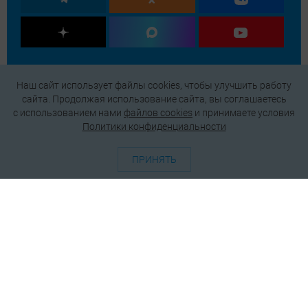
Наш сайт использует файлы cookies, чтобы улучшить работу
сайта. Продолжая использование сайта, вы соглашаетесь
c использованием нами
файлов cookies
и принимаете условия
Политики конфиденциальности
ПРИНЯТЬ
О проекте
Генератор QR-кодов
Редакция
Реклама
Пользовательское соглашение
Политика конфиденциальности
Подписаться на рассылку
© 2026 АО «БКМ», ОГРН 1027739494584, ИНН 7705056238