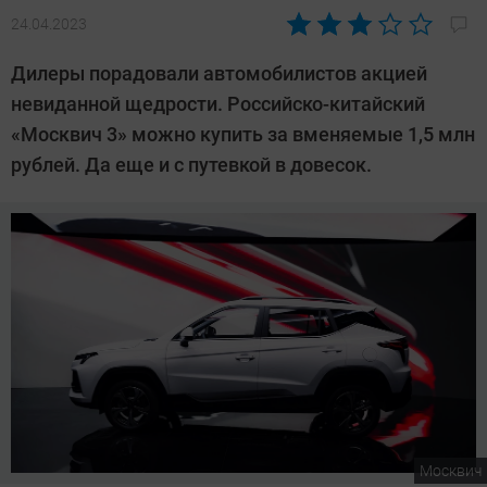
24.04.2023
Автор:
Сергей
Дилеры порадовали автомобилистов акцией
Калашников
невиданной щедрости. Российско-китайский
«Москвич 3» можно купить за вменяемые 1,5 млн
рублей. Да еще и с путевкой в довесок.
Москвич