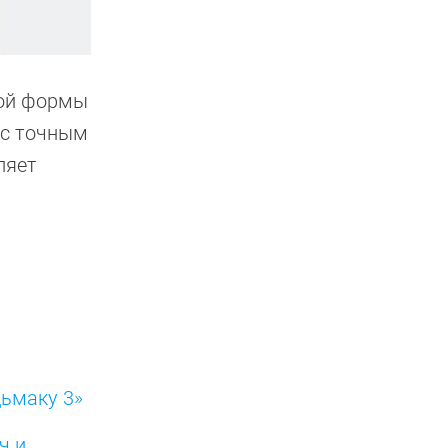
нной формы
 с точным
ляет
дьмаку 3»
ч и