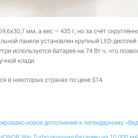
,6х30,7 мм, а вес — 435 г, но за счёт скруглё
тальной панели установлен крупный LED-дисплей
три используется батарея на 74 Вт·ч, что позво
учной клади.
я в некоторых странах по цене $14.
сировано новое дополнение к легендарному «Ве
HONOR Win Turbo получил батарею на 10 000 мА