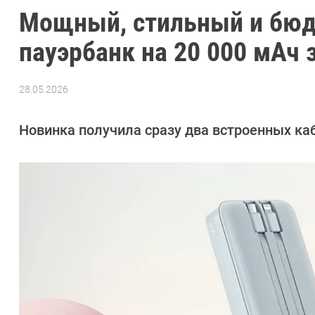
Мощный, стильный и бюд
пауэрбанк на 20 000 мАч 
28.05.2026
Автор:
Азиза
Довлатова
Новинка получила сразу два встроенных кабе