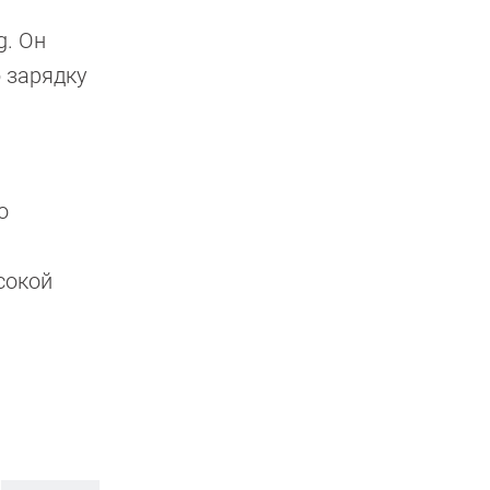
g. Он
 зарядку
о
сокой