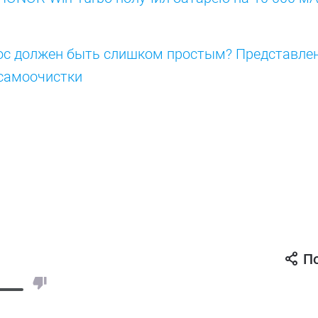
ос должен быть слишком простым? Представлен
й самоочистки
П