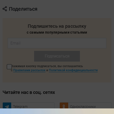
Поделиться
Подпишитесь на рассылку
с самыми популярными статьями
Подписаться
Нажимая кнопку подписаться, вы соглашаетесь
с
Правилами рассылок
и
Политикой конфиденциальности
Читайте нас в соц. сетях
Telegram
Одноклассники