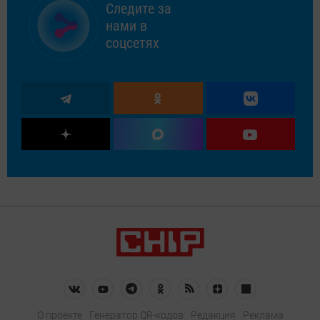
Следите за
нами в
соцсетях
О проекте
Генератор QR-кодов
Редакция
Реклама