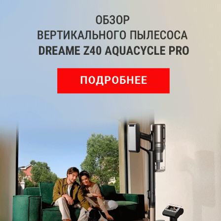
ВКонтакте
Дзен
Max
YouTube
Комментарии
Написать
Мы знаем, вам есть что сказать!
Войдите
Зарегистрируйтесь
или
, чтобы
оставить комментарий
Рекомендуем