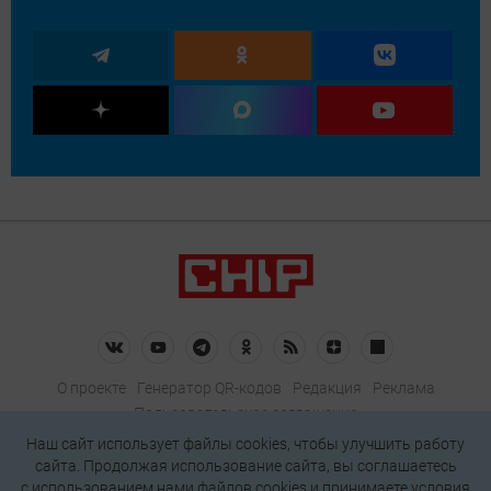
О проекте
Генератор QR-кодов
Редакция
Реклама
Пользовательское соглашение
Политика конфиденциальности
Наш сайт использует файлы cookies, чтобы улучшить работу
сайта. Продолжая использование сайта, вы соглашаетесь
Подписаться на рассылку
c использованием нами
файлов cookies
и принимаете условия