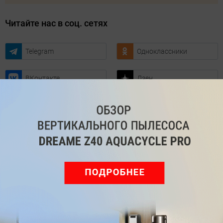
Читайте нас в соц. сетях
Telegram
Одноклассники
ВКонтакте
Дзен
Max
YouTube
Комментарии
Написать
Мы знаем, вам есть что сказать!
Войдите
Зарегистрируйтесь
или
, чтобы