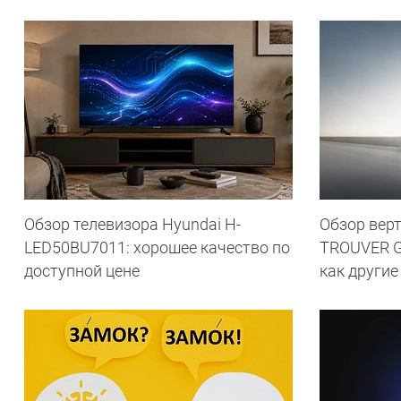
Обзор телевизора Hyundai H-
Обзор вер
LED50BU7011: хорошее качество по
TROUVER G7
доступной цене
как другие