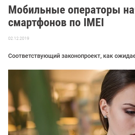
Мобильные операторы нач
смартфонов по IMEI
02.12.2019
Автор:
Павел
Кошик
Соответствующий законопроект, как ожидае