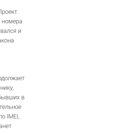
Проект
о номера
ывался и
акона
ю
одолжает
нику,
 бывших в
ительное
о IMEI,
анет