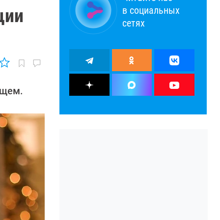
в социальных
ции
сетях
ущем.