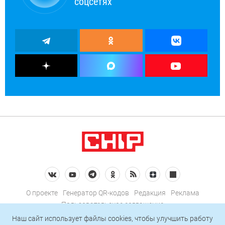
соцсетях
О проекте
Генератор QR-кодов
Редакция
Реклама
Пользовательское соглашение
Политика конфиденциальности
Наш сайт использует файлы cookies, чтобы улучшить работу