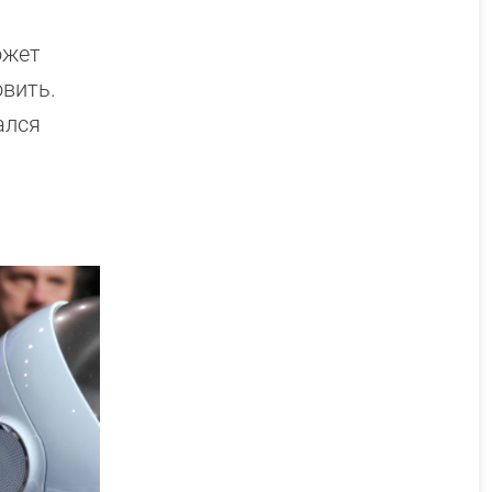
ожет
овить.
ался