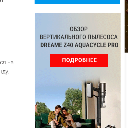
ся на
нду.