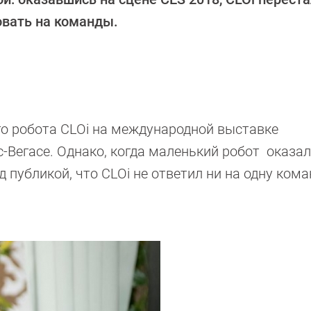
овать на команды.
го робота CLOi на международной выставке
-Вегасе. Однако, когда маленький робот оказал
д публикой, что CLOi не ответил ни на одну кома