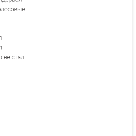
голосовые
л
л
о не стал