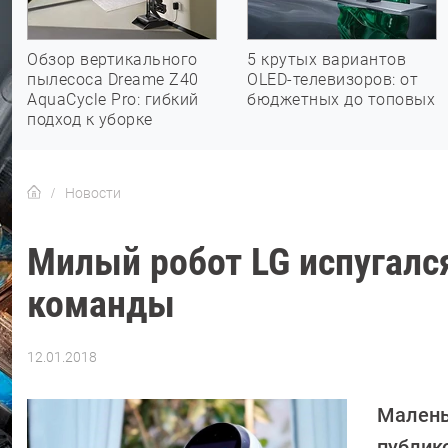
Обзор вертикального
5 крутых вариантов
пылесоса Dreame Z40
OLED-телевизоров: от
AquaCycle Pro: гибкий
бюджетных до топовых
подход к уборке
Новости
Милый робот LG испугалс
команды
12.01.2018
Автор:
Ольга
Дмитриева
Малень
публико