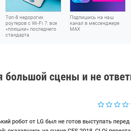
Топ-8 недорогих
Подпишись на наш
роутеров с Wi-Fi 7: все
канал в мессенджере
«плюшки» последнего
МАХ
стандарта
я большой сцены и не ответ
кий робот от LG был не готов выступать перед
й: оказавшись на сцене CES 2018, CLOi перест