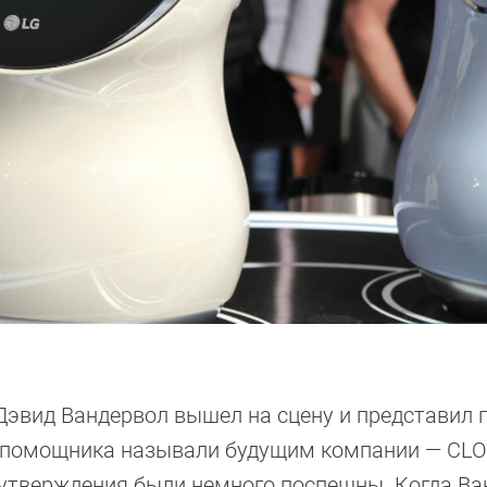
Дэвид Вандервол вышел на сцену и представил 
о помощника называли будущим компании — CLO
 утверждения были немного поспешны. Когда В