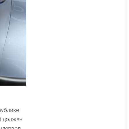
публике
i должен
андервол