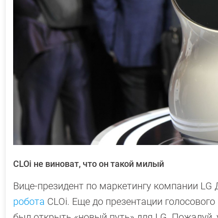
CLOi не виноват, что он такой милый
Вице-президент по маркетингу компании LG 
робота
CLOi. Еще до презентации голосовог
был открыть «новый путь» для LG. Пожалуй,