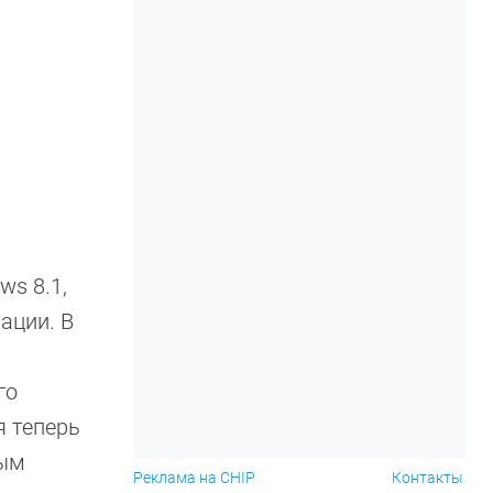
ws 8.1,
ации. В
го
я теперь
мым
Реклама на CHIP
Контакты