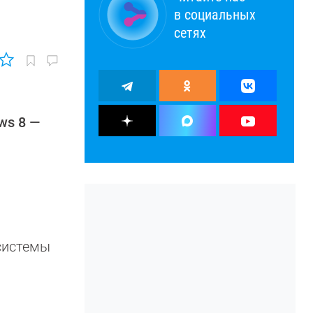
в социальных
сетях
ws 8 —
системы