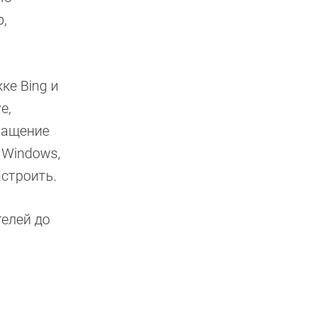
,
ке Bing и
e,
вращение
 Windows,
астроить.
телей до