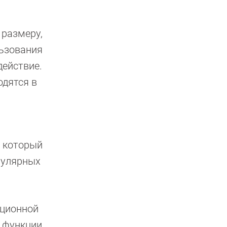
 размеру,
льзования
действие.
одятся в
, который
пулярных
ационной
е функции