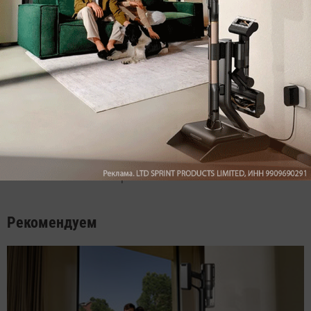
Max
YouTube
Комментарии
Написать
Мы знаем, вам есть что сказать!
Войдите
Зарегистрируйтесь
или
, чтобы
оставить комментарий
Рекомендуем