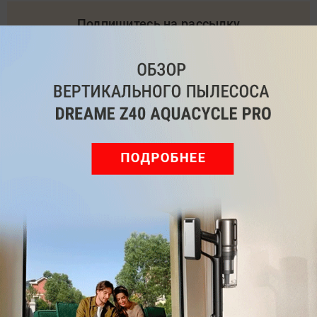
Подпишитесь на рассылку
с самыми популярными статьями
Подписаться
Нажимая кнопку подписаться, вы соглашаетесь
с
Правилами рассылок
и
Политикой конфиденциальности
Читайте нас в соц. сетях
Telegram
Одноклассники
ВКонтакте
Дзен