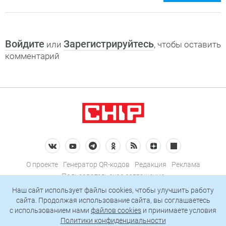
Войдите
Зарегистрируйтесь
или
, чтобы оставить
комментарий
О проекте
Генератор QR-кодов
Редакция
Реклама
Пользовательское соглашение
Политика конфиденциальности
Наш сайт использует файлы cookies, чтобы улучшить работу
сайта. Продолжая использование сайта, вы соглашаетесь
Подписаться на рассылку
c использованием нами
файлов cookies
и принимаете условия
Политики конфиденциальности