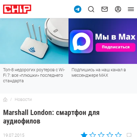
рогих роутеров с Wi-
Подпишись на наш канал в
Рейтинг т
 «плюшки» последнего
мессенджере МАХ
лучшие мо
а
детской, д
Новости
Marshall London: смартфон для
аудиофилов
19.07.2015