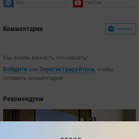
Max
YouTube
Комментарии
Написать
Мы знаем, вам есть что сказать!
Войдите
Зарегистрируйтесь
или
, чтобы
оставить комментарий
Рекомендуем