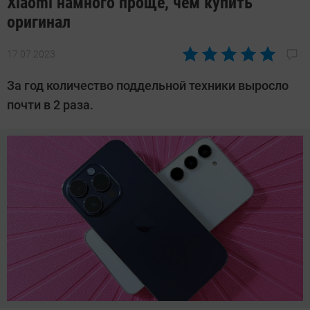
Xiaomi намного проще, чем купить
оригинал
17.07.2023
Автор:
Азиза
За год количество поддельной техники выросло
Довлатова
почти в 2 раза.