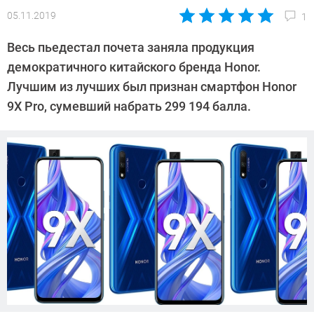
05.11.2019
1
Автор:
Павел
Весь пьедестал почета заняла продукция
Кошик
демократичного китайского бренда Honor.
Лучшим из лучших был признан смартфон Honor
9X Pro, сумевший набрать 299 194 балла.