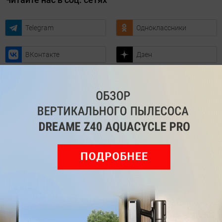
Telegram
Одноклассники
ВКонтакте
Дзен
Max
YouTube
Комментарии
Написать
Мы знаем, вам есть что сказать!
Войдите
Зарегистрируйтесь
или
, чтобы
оставить комментарий