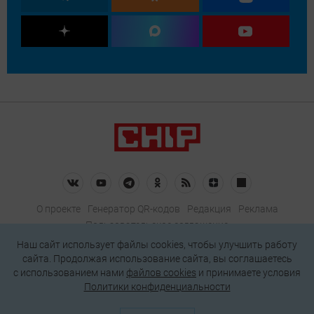
О проекте
Генератор QR-кодов
Редакция
Реклама
Пользовательское соглашение
Политика конфиденциальности
Наш сайт использует файлы cookies, чтобы улучшить работу
сайта. Продолжая использование сайта, вы соглашаетесь
Подписаться на рассылку
c использованием нами
файлов cookies
и принимаете условия
Политики конфиденциальности
© 2026 АО «БКМ», ОГРН 1027739494584, ИНН 7705056238