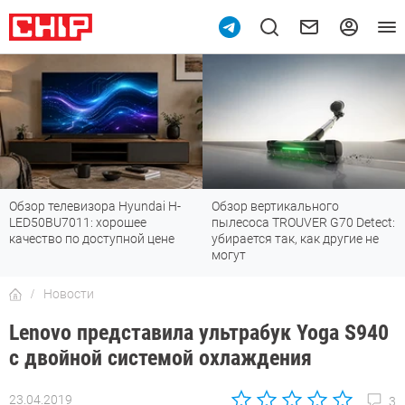
Обзор телевизора Hyundai H-
Обзор вертикального
LED50BU7011: хорошее
пылесоса TROUVER G70 Detect:
качество по доступной цене
убирается так, как другие не
могут
Новости
Lenovo представила ультрабук Yoga S940
с двойной системой охлаждения
23.04.2019
3