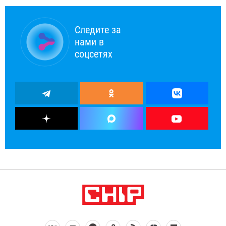
Следите за
нами в
соцсетях