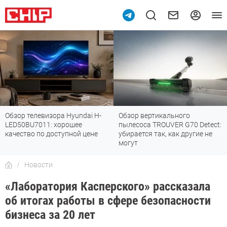
евизора Hyundai H-
Обзор вертикального
Топ-8 недо
011: хорошее
пылесоса TROUVER G70 Detect:
Fi 7: все
по доступной цене
убирается так, как другие не
стандарт
могут
Новости
«Лаборатория Касперского» рассказала
об итогах работы в сфере безопасности
бизнеса за 20 лет