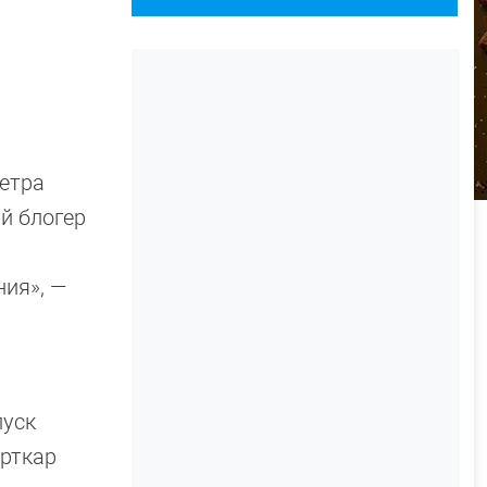
метра
й блогер
ния», —
пуск
орткар