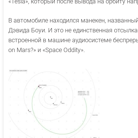
«Tesla», который после вывода на орбиту на
В автомобиле находился манекен, названный
Дэвида Боуи. И это не единственная отсылк
встроенной в машине аудиосистеме беспреры
on Mars?» и «Space Oddity».