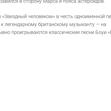
правился в сторону Марса и пояса астероидов.
 «Звездный человеком» в честь одноименной п
а к легендарному британскому музыканту — на
вно проигрываются классические песни Боуи «L