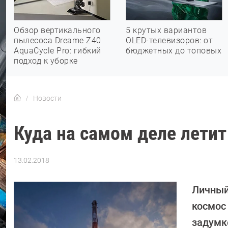
Обзор вертикального
5 крутых вариантов
пылесоса Dreame Z40
OLED-телевизоров: от
AquaCycle Pro: гибкий
бюджетных до топовых
подход к уборке
Новости
Куда на самом деле лети
13.02.2018
Автор:
Петр
Давыдов
Личный
космос
задумке