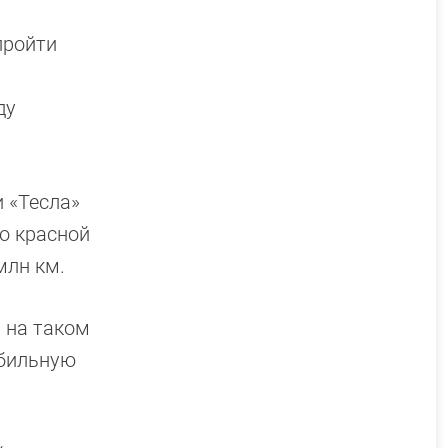
пройти
ду
 «Тесла»
о красной
млн км.
, на таком
абильную