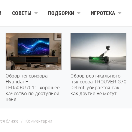
И
СОВЕТЫ
ПОДБОРКИ
ИГРОТЕКА
Обзор телевизора
Обзор вертикального
Hyundai H-
пылесоса TROUVER G70
LED50BU7011: хорошее
Detect: убирается так,
качество по доступной
как другие не могут
цене
тся ближе
Комментарии