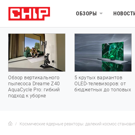
ОБЗОРЫ
НОВОСТ
Обзор вертикального
5 крутых вариантов
пылесоса Dreame Z40
OLED-телевизоров: от
AquaCycle Pro: гибкий
бюджетных до топовых
подход к уборке
Космические ядерные реакторы: далекий космос станови