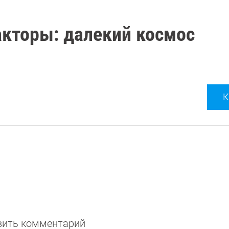
кторы: далекий космос
К
авить комментарий