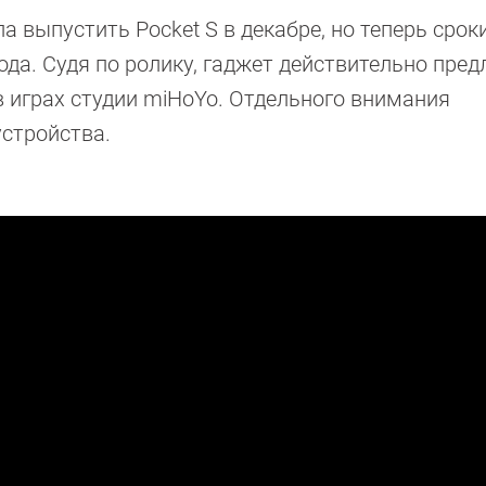
 выпустить Pocket S в декабре, но теперь срок
ода. Судя по ролику, гаджет действительно пред
 играх студии miHoYo. Отдельного внимания
стройства.