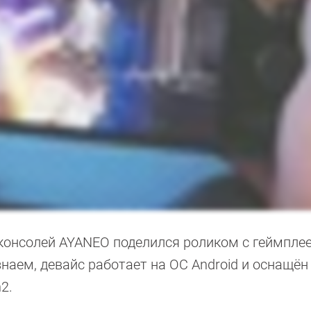
консолей AYANEO поделился роликом с геймпле
знаем, девайс работает на ОС Android и оснащён
2.