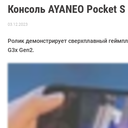
Консоль AYANEO Pocket S
03.12.2023
Автор:
Азиза
Довлатова
Ролик демонстрирует сверхплавный геймпл
G3x Gen2.