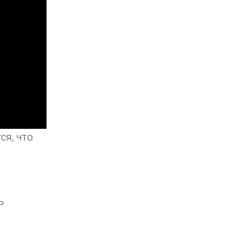
ся, что
ь