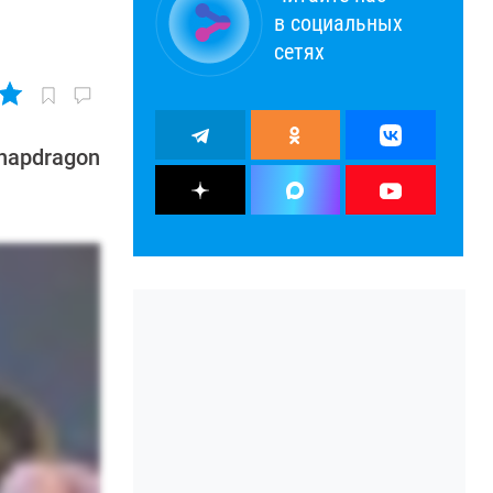
в социальных
сетях
napdragon