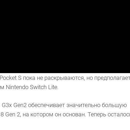
ocket S пока не раскрываются, но предполагает
Nintendo Switch Lite.
n G3x Gen2 обеспечивает значительно большую
8 Gen 2, на котором он основан. Теперь осталос