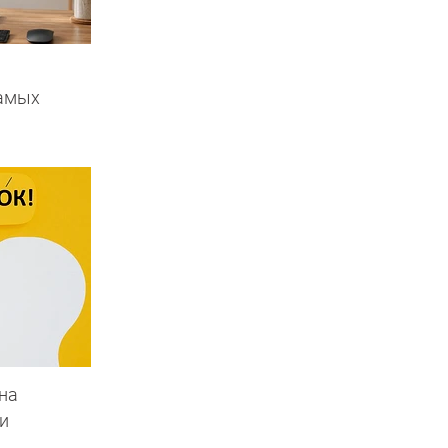
самых
на
и