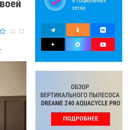
в социальных
своей
сетях
.