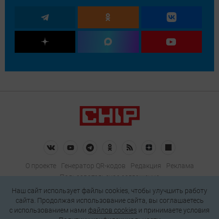
О проекте
Генератор QR-кодов
Редакция
Реклама
Пользовательское соглашение
Политика конфиденциальности
Наш сайт использует файлы cookies, чтобы улучшить работу
сайта. Продолжая использование сайта, вы соглашаетесь
Подписаться на рассылку
c использованием нами
файлов cookies
и принимаете условия