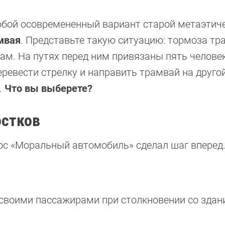
бой осовремененный вариант старой метаэтич
мвая
. Представьте такую ситуацию: тормоза тр
сам. На путях перед ним привязаны пять челове
еревести стрелку и направить трамвай на другой
.
Что вы выберете?
стков
ос «Моральный автомобиль» сделал шаг вперед
своими пассажирами при столкновении со здан