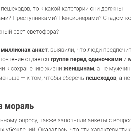
 пешеходов, то к какой категории они должны
ми? Преступниками? Пенсионерами? Стадом к
сный свет светофора?
 миллионах анкет
, выявили, что люди предпочи
дпочтение отдается
группе перед одиночками
и
ии к сохранению жизни
женщинам
, а не мужчин
 меньше — к том, чтобы сберечь
пешеходов
, а не
а мораль
льному опросу, также заполняли анкеты с вопр
ых убеждений. Оказалось, что эти характеристик