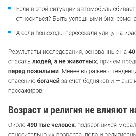
Если в этой ситуации автомобиль сбивает
относиться? Быть успешными бизнесмена
А если пешеходы пересекали улицу на кра
Результаты исследования, основанные на
40
спасать
людей, а не животных
, причем пре
перед пожилыми
. Менее выражены тенденц
спасению
богачей
за счет бедняков и — еще
пассажиров.
Возраст и религия не влияют н
Около
490 тыс человек
, подвергшихся мора
относительно их возраста, пола и религиозн