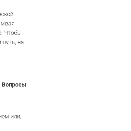
еской
амвая
к. Чтобы
 путь, на
.
Вопросы
ием или,