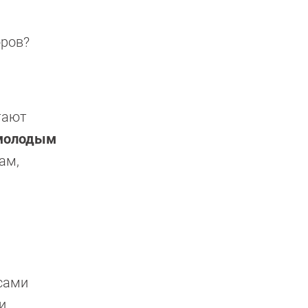
оров?
тают
молодым
ам,
осами
и