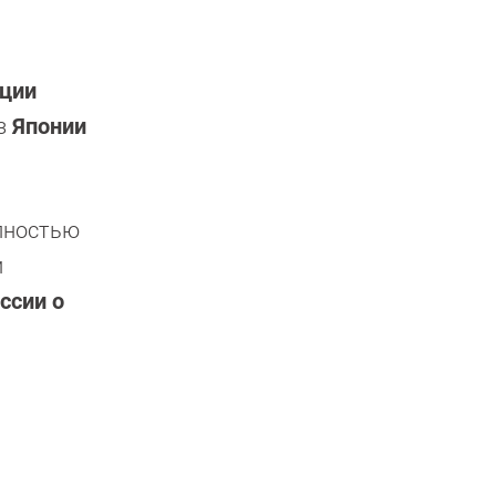
ции
из
Японии
олностью
и
ссии о
й