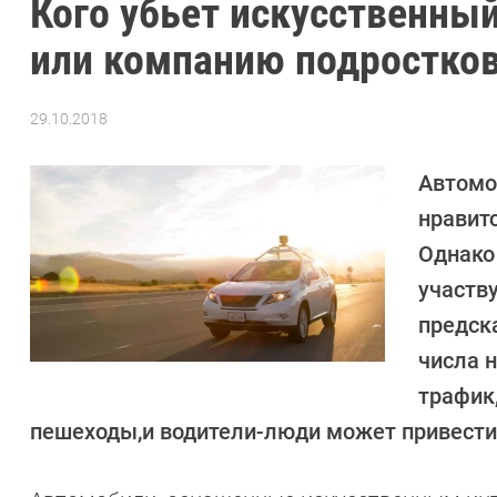
Кого убьет искусственны
или компанию подростко
29.10.2018
Автор:
CHIP
Автомо
нравит
Однако
участв
предск
числа 
трафик
пешеходы,и водители-люди может привести к