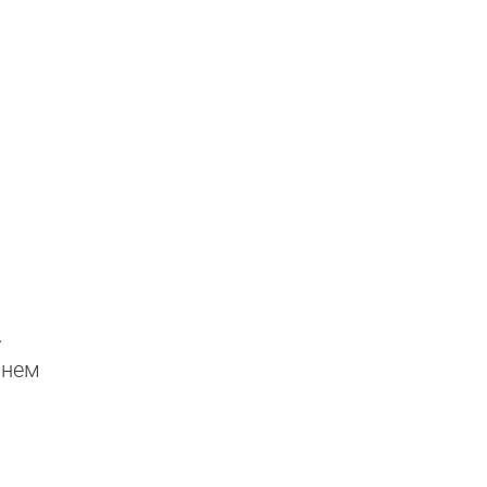
.
В нем