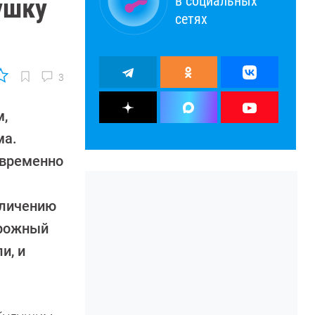
в социальных
ушку
сетях
3
м,
ма.
овременно
еличению
орожный
и, и