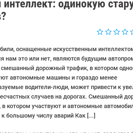
й интеллект: одинокую стар
в?
били, оснащенные искусственным интеллекто
ся нам это или нет, являются будущим автопро
 смешанный дорожный трафик, в котором одн
уют автономные машины и гораздо менее
азуемые водители-люди, может привести к ув
несчастных случаев на дорогах. Смешанный д
, в котором участвуют и автономные автомобил
 большому числу аварий Как [...]