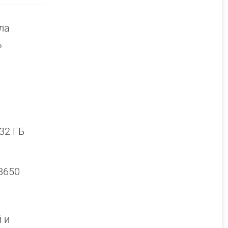
ла
ь
32 ГБ
8650
 и