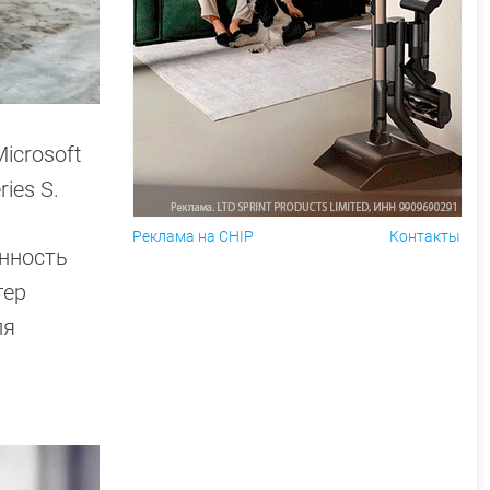
icrosoft
ies S.
Реклама на CHIP
Контакты
енность
тер
ля