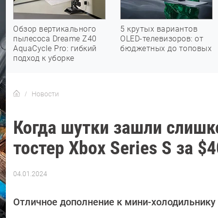
Обзор вертикального
5 крутых вариантов
пылесоса Dreame Z40
OLED-телевизоров: от
AquaCycle Pro: гибкий
бюджетных до топовых
подход к уборке
Новости
Когда шутки зашли слишко
тостер Xbox Series S за $4
04.01.2024
Автор:
Азиза
Довлатова
Отличное дополнение к мини-холодильнику в