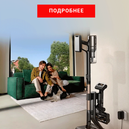
Мы знаем, вам есть что сказать!
Войдите
Зарегистрируйтесь
или
, чтобы
оставить комментарий
Рекомендуем