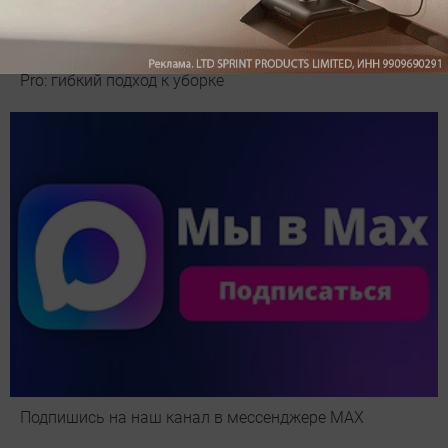
Обзор вертикального пылесоса Dreame Z40 AquaCycle
Pro: гибкий подход к уборке
Подпишись на наш канал в мессенджере МАХ