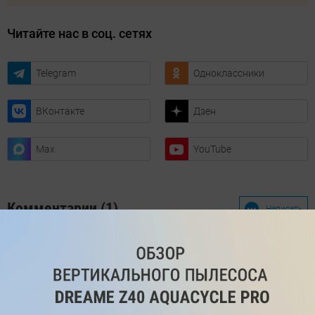
Читайте нас в соц. сетях
Telegram
Одноклассники
ВКонтакте
Дзен
Max
YouTube
Комментарии (1)
Написать
Василий
7 лет назад
MediaTekи не покупаю