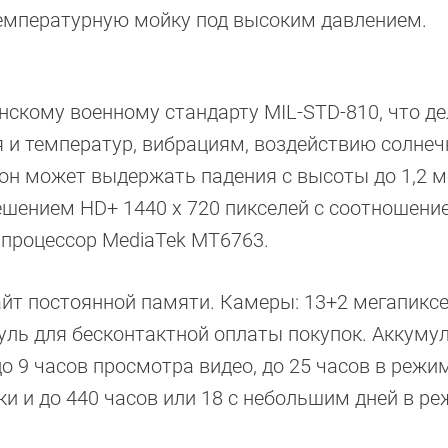
мпературную мойку под высоким давлением.
скому военному стандарту MIL-STD-810, что де
 и температур, вибрациям, воздействию солнеч
фон может выдержать падения с высоты до 1,2 м
ешением HD+ 1440 х 720 пикселей с соотношени
 процессор MediaTek MT6763.
айт постоянной памяти. Камеры: 13+2 мегапикс
дуль для бесконтактной оплаты покупок. Аккуму
о 9 часов просмотра видео, до 25 часов в режи
и и до 440 часов или 18 с небольшим дней в р