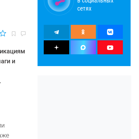
в социальных
сетях
фикациям
лаги и
.
ли
аже