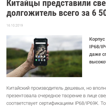
Китайцы представили св
долгожитель всего за 6 50
16.10.2019
Автор:
Павел
Кошик
Корпус
IP68/IP
даже с
высоко
Китайский производитель дешевых, но вполн
презентовала очередное творение в лице св
соответствует сертификациям IP68/IP69K. То