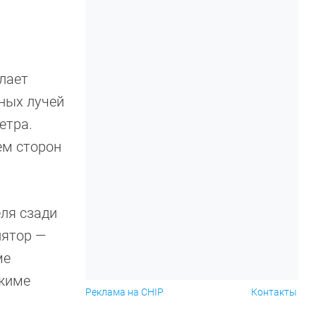
лает
ных лучей
етра.
ем сторон
еля сзади
лятор —
ме
ежиме
Реклама на CHIP
Контакты