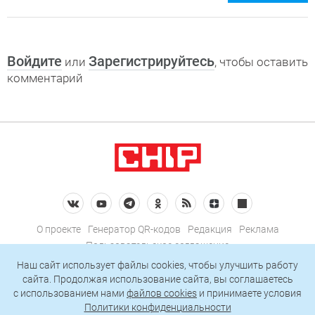
Войдите
Зарегистрируйтесь
или
, чтобы оставить
комментарий
О проекте
Генератор QR-кодов
Редакция
Реклама
Пользовательское соглашение
Политика конфиденциальности
Наш сайт использует файлы cookies, чтобы улучшить работу
сайта. Продолжая использование сайта, вы соглашаетесь
Подписаться на рассылку
c использованием нами
файлов cookies
и принимаете условия
Политики конфиденциальности