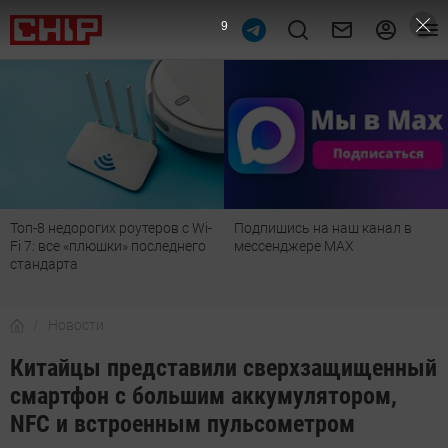
8
Топ-8 недорогих роутеров с Wi-
Подпишись на наш канал в
Fi 7: все «плюшки» последнего
мессенджере МАХ
стандарта
Новости
Китайцы представили сверхзащищенный
смартфон с большим аккумулятором,
NFC и встроенным пульсометром