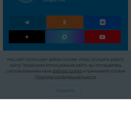
Наш сайт использует файлы cookies, чтобы улучшить работу
сайта. Продолжая использование сайта, вы соглашаетесь
c использованием нами
файлов cookies
и принимаете условия
Политики конфиденциальности
ПРИНЯТЬ
О проекте
Генератор QR-кодов
Редакция
Реклама
Пользовательское соглашение
Политика конфиденциальности