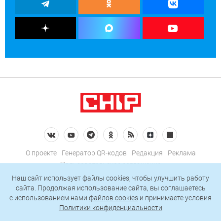
О проекте
Генератор QR-кодов
Редакция
Реклама
Пользовательское соглашение
Политика конфиденциальности
Наш сайт использует файлы cookies, чтобы улучшить работу
сайта. Продолжая использование сайта, вы соглашаетесь
Подписаться на рассылку
c использованием нами
файлов cookies
и принимаете условия
Политики конфиденциальности
© 2026 АО «БКМ», ОГРН 1027739494584, ИНН 7705056238