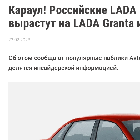
Караул! Российские LADA
вырастут на LADA Granta 
22.02.2023
Автор:
Сергей
Калашников
Об этом сообщают популярные паблики Avt
делятся инсайдерской информацией.