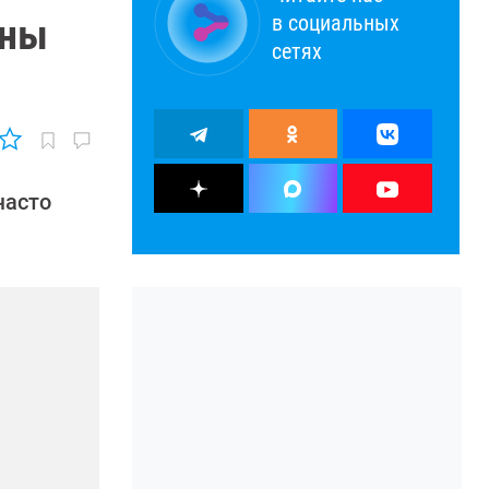
в социальных
ены
сетях
часто