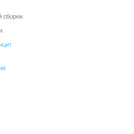
й сборки.
и.
ицит
ий