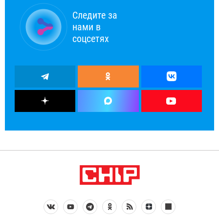
Следите за
нами в
соцсетях