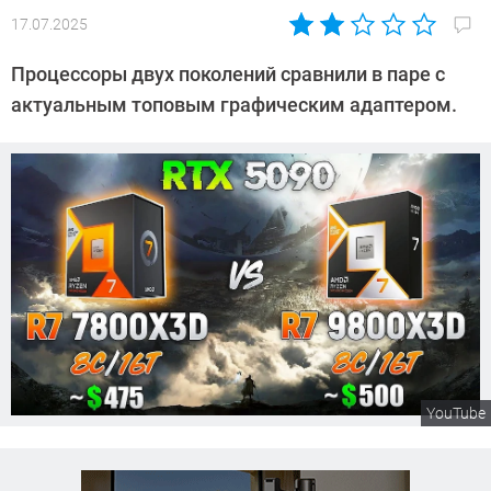
17.07.2025
Автор:
Сергей
Процессоры двух поколений сравнили в паре с
Калашников
актуальным топовым графическим адаптером.
YouTube