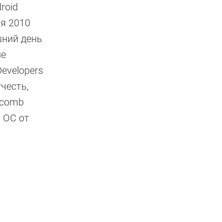
roid
ая 2010
шний день
не
evelopers
честь,
ycomb
 ОС от