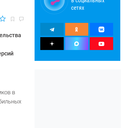
в социальных
сетях
тельства
ерсий
иков в
обильных