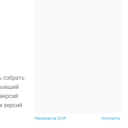
ь собрать
(бывший
 версий
их версий
Реклама на CHIP
Контакты