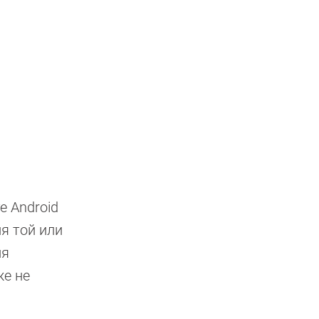
е Android
я той или
ля
же не