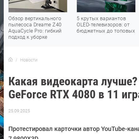
Обзор вертикального
5 крутых вариантов
пылесоса Dreame Z40
OLED-телевизоров: от
AquaCycle Pro: гибкий
бюджетных до топовых
подход к уборке
Новости
Какая видеокарта лучше? 
GeForce RTX 4080 в 11 игр
25.09.2025
Автор:
Сергей
Калашников
Протестировал карточки автор YouTube-кан
7 9800X3D.