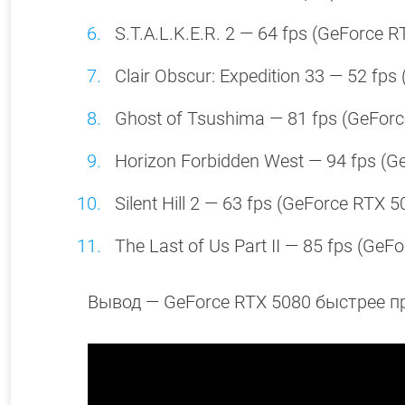
S.T.A.L.K.E.R. 2 — 64 fps (GeForce 
Clair Obscur: Expedition 33 — 52 fp
Ghost of Tsushima — 81 fps (GeForc
Horizon Forbidden West — 94 fps (G
Silent Hill 2 — 63 fps (GeForce RTX 
The Last of Us Part II — 85 fps (Ge
Вывод — GeForce RTX 5080 быстрее п