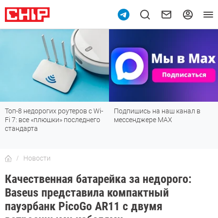
Топ-8 недорогих роутеров с Wi-
Подпишись на наш канал в
Fi 7: все «плюшки» последнего
мессенджере МАХ
стандарта
Новости
Качественная батарейка за недорого:
Baseus представила компактный
пауэрбанк PicoGo AR11 с двумя