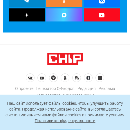
О проекте
Генератор QR-кодов
Редакция
Реклама
Пользовательское соглашение
Политика конфиденциальности
Наш сайт использует файлы cookies, чтобы улучшить работу
сайта. Продолжая использование сайта, вы соглашаетесь
Подписаться на рассылку
c использованием нами
файлов cookies
и принимаете условия
Политики конфиденциальности
© 2026 АО «БКМ», ОГРН 1027739494584, ИНН 7705056238