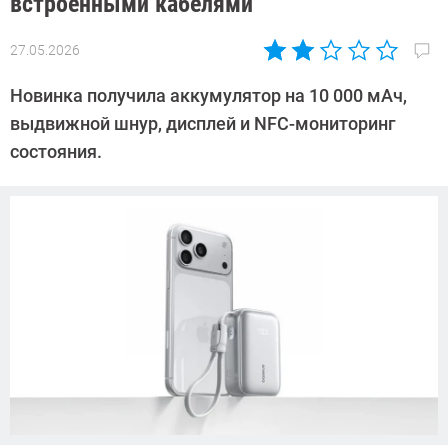
встроенными кабелями
27.05.2026
Автор:
Азиза
Новинка получила аккумулятор на 10 000 мАч,
Довлатова
выдвижной шнур, дисплей и NFC-мониторинг
состояния.