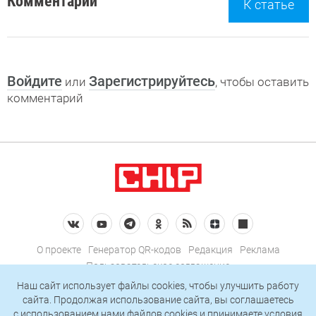
Комментарии
К статье
Войдите
Зарегистрируйтесь
или
, чтобы оставить
комментарий
О проекте
Генератор QR-кодов
Редакция
Реклама
Пользовательское соглашение
Политика конфиденциальности
Наш сайт использует файлы cookies, чтобы улучшить работу
сайта. Продолжая использование сайта, вы соглашаетесь
Подписаться на рассылку
c использованием нами
файлов cookies
и принимаете условия