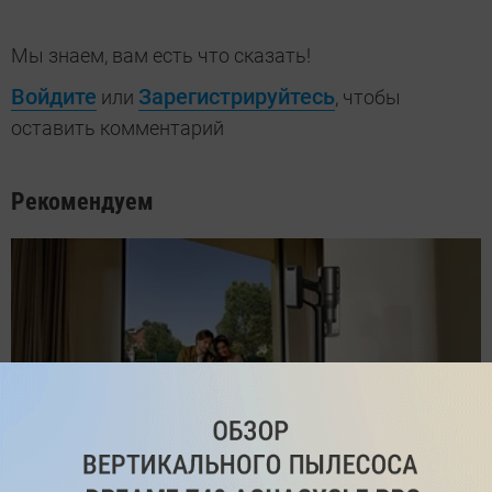
Мы знаем, вам есть что сказать!
Войдите
Зарегистрируйтесь
или
, чтобы
оставить комментарий
Рекомендуем